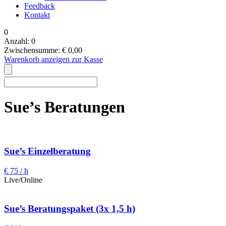
Feedback
Kontakt
0
Anzahl:
0
Zwischensumme:
€
0,00
Warenkorb anzeigen
zur Kasse
Sue’s Beratungen
Sue’s Einzelberatung
€ 75 / h
Live/Online
Sue’s Beratungspaket (3x 1,5 h)